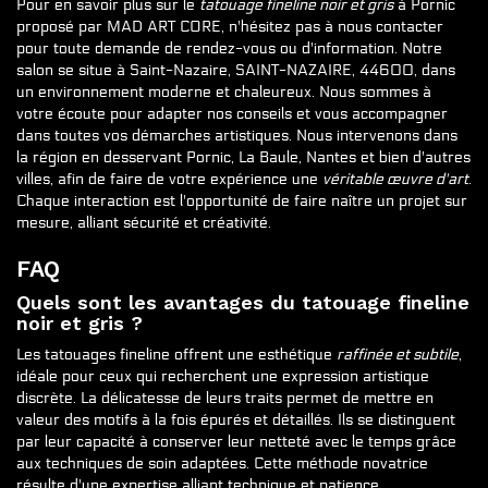
Pour en savoir plus sur le
tatouage fineline noir et gris
à Pornic
proposé par MAD ART CORE, n'hésitez pas à nous contacter
pour toute demande de rendez-vous ou d'information. Notre
salon se situe à Saint-Nazaire, SAINT-NAZAIRE, 44600, dans
un environnement moderne et chaleureux. Nous sommes à
votre écoute pour adapter nos conseils et vous accompagner
dans toutes vos démarches artistiques. Nous intervenons dans
la région en desservant Pornic, La Baule, Nantes et bien d'autres
villes, afin de faire de votre expérience une
véritable œuvre d'art
.
Chaque interaction est l'opportunité de faire naître un projet sur
mesure, alliant sécurité et créativité.
FAQ
Quels sont les avantages du tatouage fineline
noir et gris ?
Les tatouages fineline offrent une esthétique
raffinée et subtile
,
idéale pour ceux qui recherchent une expression artistique
discrète. La délicatesse de leurs traits permet de mettre en
valeur des motifs à la fois épurés et détaillés. Ils se distinguent
par leur capacité à conserver leur netteté avec le temps grâce
aux techniques de soin adaptées. Cette méthode novatrice
résulte d'une expertise alliant technique et patience,